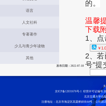
的。
语言
温馨
人文社科
下载
专著著作
1、
少儿与青少年读物
￥1.
2、
其他
号"
发布日期：2022-07-18
关
京ICP备12031676号-1
经营许可证编号:京B2
北京交通大学出
注册地址：北京市海淀区高粱桥斜街44号；公司固话：010