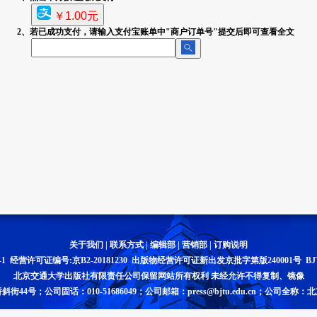
￥1.00元
2、若已成功支付，请输入支付宝账单中"商户订单号"提交后即可查看全文
关于我们
|
联系方式
|
编辑部
|
营销部
|
订购说明
-1
经营许可证编号:京B2-20181230 出版物经营许可证新出发京批字第版240001号 BJTU
北京交通大学出版社有限责任公司保留网站所有权利 未经允许不得复制、镜像
4号；公司固话：010-51686049；公司邮箱：press@bjtu.edu.cn；公司