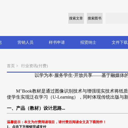
搜索文章
搜索图书
息
营销人员
样书申请
招贤纳士
文件下载
首页 >
行业资讯(付费)
以学为本·服务学生·开放共享——基于融媒体的
+
M
Book
教材是通过图像识别技术与增强现实技术将纸质
使学生实现泛在学习（U-Learning），同时体现传统出版
一、产品（教材）设计思路...
温馨提示：本文为付费阅读项目，请付费后阅读全文及下载附件！
1、点击下方按钮完成支付